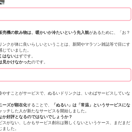
。
販売機の飲み物は、暖かいか冷たいという先入観
があるために、「お？
リンクが体に良いらしいということは、新聞やマラソン雑誌等で目にす
感じていました。
くはない
はずです。
は見かけなかった
のです。
冷やすことがサービスで、ぬるいドリンクは、いわばサービスしていな
ニーズが顕在化
することで、
「ぬるい」は「常温」というサービスにな
ャッチした人が新たなサービスを開始しました。
なか好評となるのではないでしょうか？
ビスがない、しかもサービス創出は難しくないというケース、まだまだ
じました。