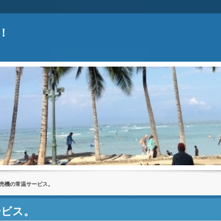
！
！
販売機の常温サービス。
ービス。