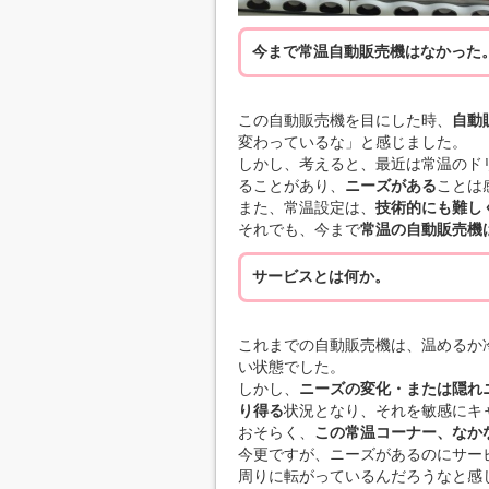
今まで常温自動販売機はなかった
この自動販売機を目にした時、
自動
変わっているな」と感じました。
しかし、考えると、最近は常温のド
ることがあり、
ニーズがある
ことは
また、常温設定は、
技術的にも難し
それでも、今まで
常温の自動販売機
サービスとは何か。
これまでの自動販売機は、温めるか
い状態でした。
しかし、
ニーズの変化・または隠れ
り得る
状況となり、それを敏感にキ
おそらく、
この常温コーナー、なか
今更ですが、ニーズがあるのにサー
周りに転がっているんだろうなと感