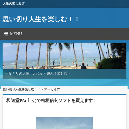
人生の楽しみ方
思い切り人生を楽しむ！！
MENU
一度きりの人生、とにかく遊ぶ！楽しむ！
思い切り人生を楽しむ！！
» アーカイブ
釈迦堂PA(上り)で桔梗信玄ソフトを買えます！